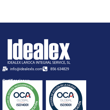
info@idealexls.com
856 634829
Certificaciones: