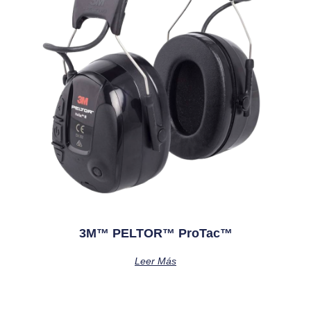
3M™ PELTOR™ ProTac™
Leer Más