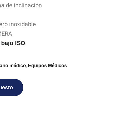
a de inclinación
ero inoxidable
MERA
 bajo ISO
,
iario médico
Equipos Médicos
puesto