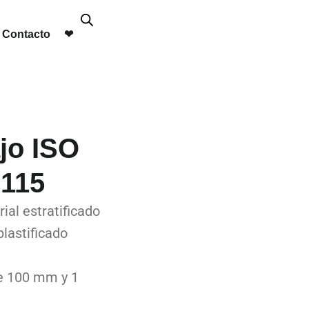
Contacto
❤︎
jo ISO
0115
ial estratificado
lastificado
de 100 mm y 1