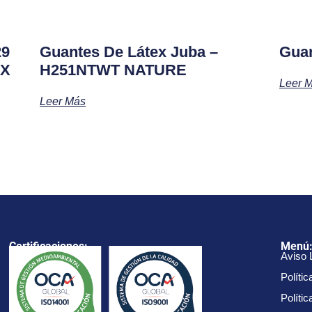
29
Guantes De Látex Juba –
Gua
EX
H251NTWT NATURE
Leer 
Leer Más
Certificaciones:
Menú
Aviso 
Polític
Políti