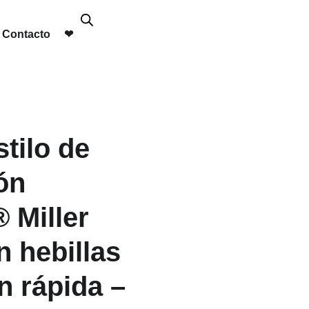
Contacto
❤︎
tilo de
ón
 Miller
n hebillas
n rápida –