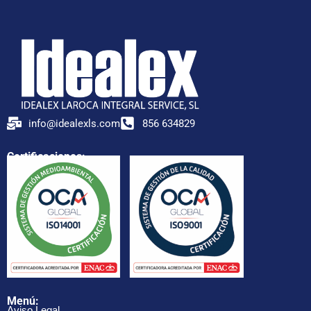
info@idealexls.com
856 634829
Certificaciones:
Menú:
Aviso Legal