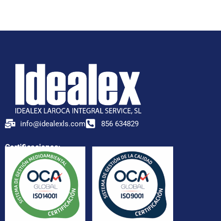
info@idealexls.com
856 634829
Certificaciones: