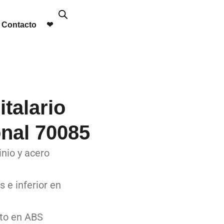
Contacto
❤︎
talario
onal 70085
nio y acero
 e inferior en
to en ABS