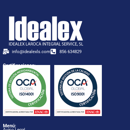
info@idealexls.com
856 634829
Certificaciones:
Menú:
Aviso Legal