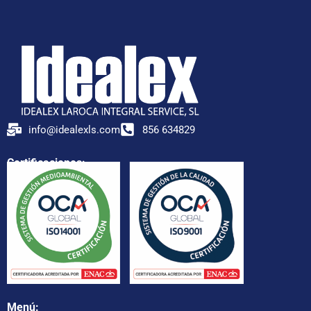
info@idealexls.com
856 634829
Certificaciones:
Menú: