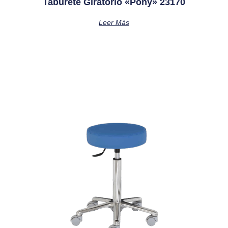
Taburete Giratorio «pony» 23170
Leer Más