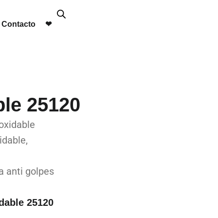
Contacto
❤︎
le 25120
oxidable
idable,
 anti golpes
dable 25120