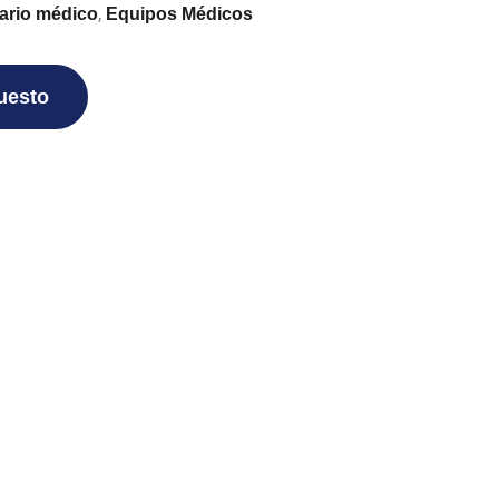
,
iario médico
Equipos Médicos
puesto