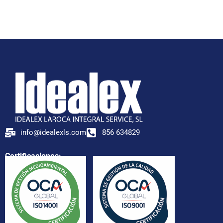
info@idealexls.com
856 634829
Certificaciones: