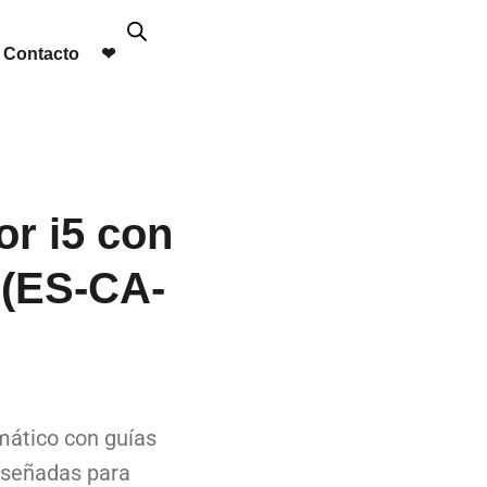
Contacto
❤︎
or i5 con
 (ES-CA-
ático con guías
diseñadas para