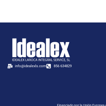
info@idealexls.com
856 634829
Financiado por la Unión Europea c