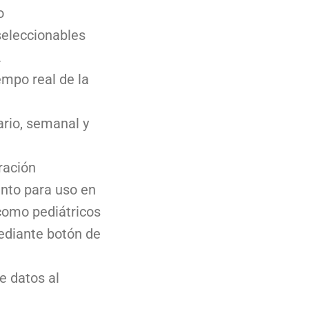
o
seleccionables
.
empo real de la
ario, semanal y
ración
anto para uso en
como pediátricos
ediante botón de
e datos al