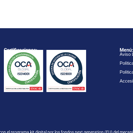
Certificaciones:
Menú
Aviso 
Polític
Políti
Accesi
on el programa kit digital por los fondos next generation (EU) del mecani