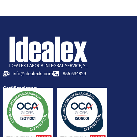
info@idealexls.com
856 634829
Certificaciones: