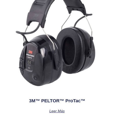
3M™ PELTOR™ ProTac™
Leer Más