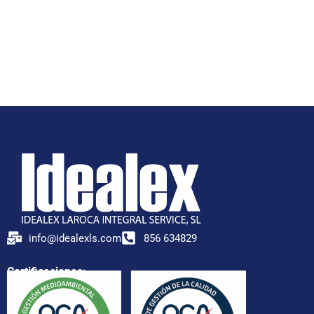
info@idealexls.com
856 634829
Certificaciones: