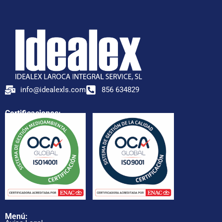
info@idealexls.com
856 634829
Certificaciones:
Menú: