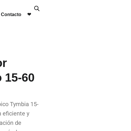
Contacto
❤︎
or
o 15-60
pico Tymbia 15-
 eficiente y
lación de