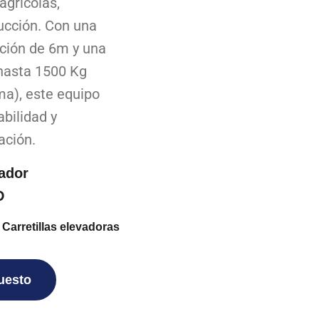
agrícolas,
rucción. Con una
ción de 6m y una
hasta 1500 Kg
ma), este equipo
abilidad y
ación.
ador
D
,
Carretillas elevadoras
puesto