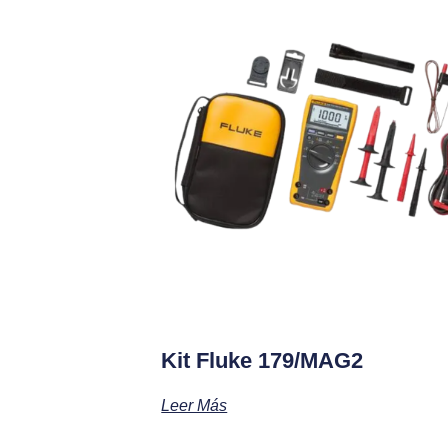
Kit Fluke 179/MAG2
Leer Más