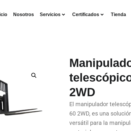
icio
Nosotros
Servicios
Certificados
Tienda
Manipulad
telescópic
2WD
El manipulador telescó
60 2WD, es una solución
versátil para la manipu