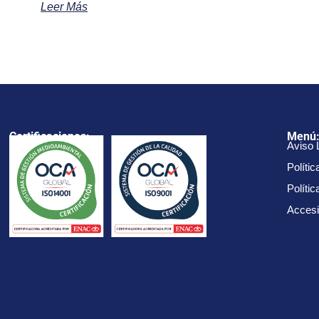
Leer Más
Certificaciones:
Menú
Aviso 
Polític
Políti
Accesi