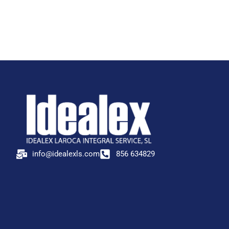
info@idealexls.com
856 634829