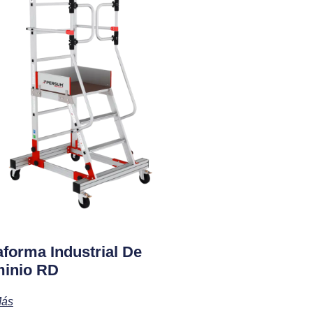
aforma Industrial De
minio RD
Más