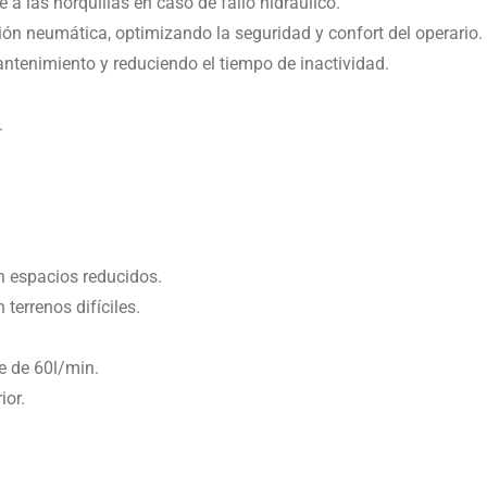
 a las horquillas en caso de fallo hidráulico.
ón neumática, optimizando la seguridad y confort del operario.
antenimiento y reduciendo el tiempo de inactividad.
.
n espacios reducidos.
terrenos difíciles.
te de 60l/min.
ior.