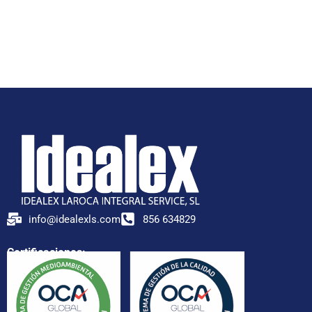
info@idealexls.com
856 634829
Certificaciones: