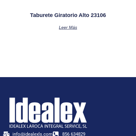
Taburete Giratorio Alto 23106
Leer Más
info@idealexls.com
856 634829