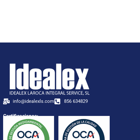
info@idealexls.com
856 634829
Certificaciones: