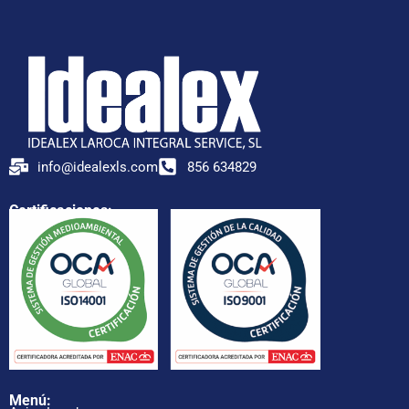
info@idealexls.com
856 634829
Certificaciones:
Menú: