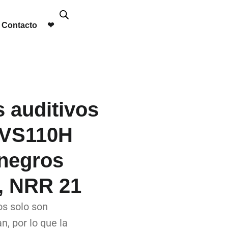
Contacto
❤︎
s auditivos
 VS110H
 negros
, NRR 21
os solo son
n, por lo que la