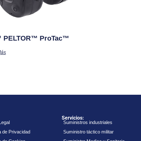
 PELTOR™ ProTac™
Más
:
Servicios:
Legal
Suministros industriales
a de Privacidad
Suministro táctico militar