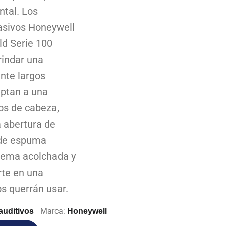
tal. Los
pasivos Honeywell
ld Serie 100
rindar una
nte largos
aptan a una
s de cabeza,
 abertura de
 de espuma
adema acolchada y
erte en una
os querrán usar.
Marca:
auditivos
Honeywell