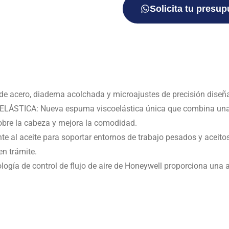
Solicita tu presu
ero, diadema acolchada y microajustes de precisión diseñados
ICA: Nueva espuma viscoelástica única que combina una es
bre la cabeza y mejora la comodidad.
 al aceite para soportar entornos de trabajo pesados ​​y aceit
en trámite.
 de control de flujo de aire de Honeywell proporciona una at