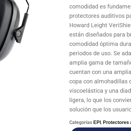
comodidad es fundamen
protectores auditivos 
Howard Leight VeriShie
están diseñados para b
comodidad óptima dura
periodos de uso. Se ad
amplia gama de tamaño
cuentan con una amplia
copa con almohadillas
viscoelástica y una di
ligera, lo que los convi
solución que los usuari
Categorías
,
EPI
Protectores 