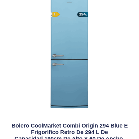
Bolero CoolMarket Combi Origin 294 Blue E
Frigorífico Retro De 294 L De
Capacidad,190cm De Alto Y 60 De Ancho,