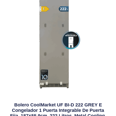
Bolero CoolMarket UF BI-D 222 GREY E
Congelador 1 Puerta Integrable De Puerta
Fija, 187×55,9cm, 222 Litros, Metal Cooling,