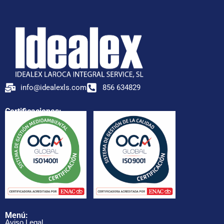
info@idealexls.com
856 634829
Certificaciones:
Menú:
Aviso Legal