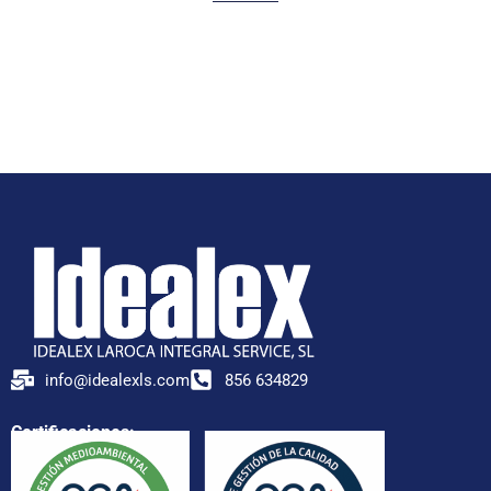
info@idealexls.com
856 634829
Certificaciones: