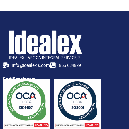
info@idealexls.com
856 634829
Certificaciones: