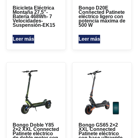
Bicicleta Eléctrica
Bongo D20E
Montaña 27,5″-
Connected Patinete
Batería 468Wh- 7
eléctrico ligero con
Velocidades-
potencia máxima de
Suspensión-EK15
500 W
Leer más
Leer más
Bongo Doble Y85
Bongo GS65 2×2
2×2 XXL Connected
XXL Connected
Patinete eléctrico
Patinete eléctrico
de doble motor con
con base ultrawide