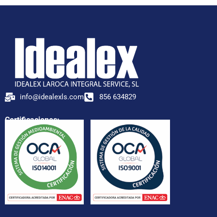
info@idealexls.com
856 634829
Certificaciones: