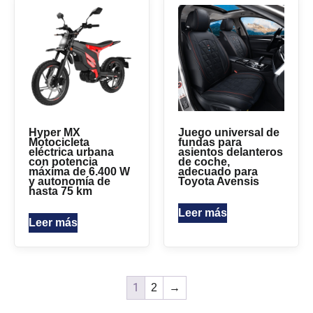
Hyper MX
Juego universal de
Motocicleta
fundas para
eléctrica urbana
asientos delanteros
con potencia
de coche,
máxima de 6.400 W
adecuado para
y autonomía de
Toyota Avensis
hasta 75 km
Leer más
Leer más
1
2
→