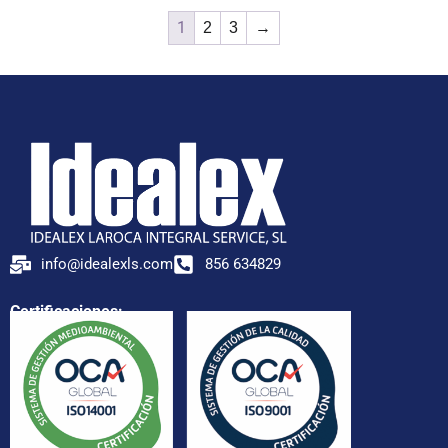
1
2
3
→
info@idealexls.com
856 634829
Certificaciones: