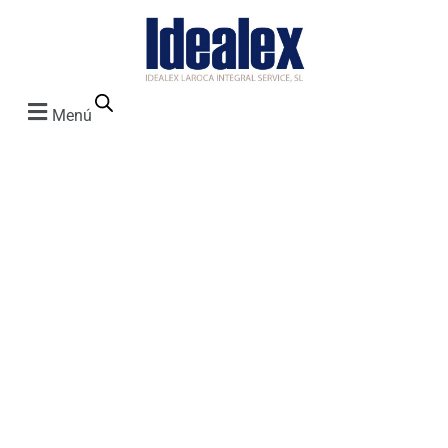
Menú
Gafas y
caretas de
protección