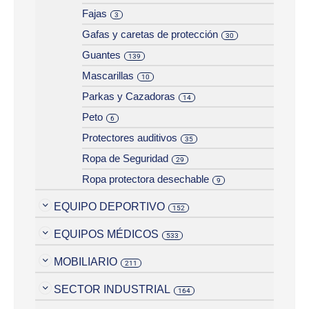
Fajas
3
Gafas y caretas de protección
30
Guantes
139
Mascarillas
10
Parkas y Cazadoras
14
Peto
6
Protectores auditivos
35
Ropa de Seguridad
29
Ropa protectora desechable
9
EQUIPO DEPORTIVO
152
EQUIPOS MÉDICOS
533
MOBILIARIO
211
SECTOR INDUSTRIAL
164