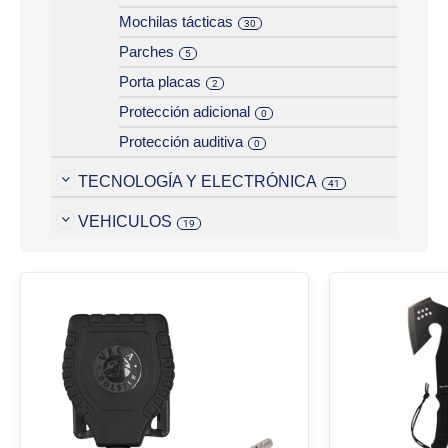
Mochilas tácticas
30
Parches
5
Porta placas
2
Protección adicional
0
Protección auditiva
0
TECNOLOGÍA Y ELECTRÓNICA
41
VEHICULOS
19