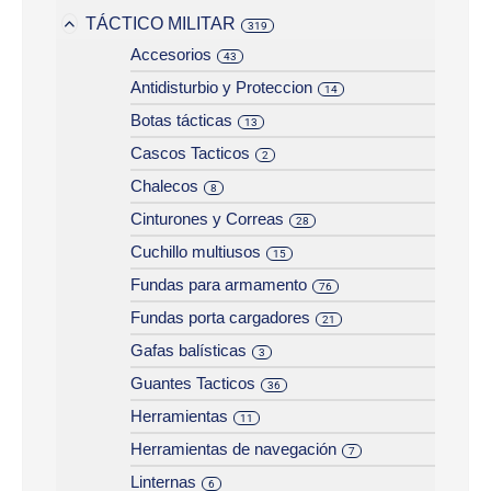
TÁCTICO MILITAR
319
Accesorios
43
Antidisturbio y Proteccion
14
Botas tácticas
13
Cascos Tacticos
2
Chalecos
8
Cinturones y Correas
28
Cuchillo multiusos
15
Fundas para armamento
76
Fundas porta cargadores
21
Gafas balísticas
3
Guantes Tacticos
36
Herramientas
11
Herramientas de navegación
7
Linternas
6