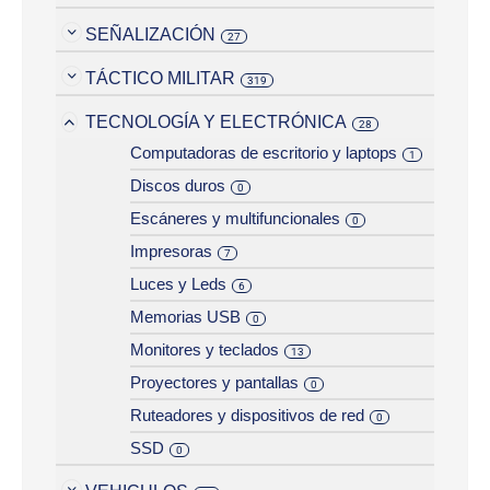
SEÑALIZACIÓN
27
TÁCTICO MILITAR
319
TECNOLOGÍA Y ELECTRÓNICA
28
Computadoras de escritorio y laptops
1
Discos duros
0
Escáneres y multifuncionales
0
Impresoras
7
Luces y Leds
6
Memorias USB
0
Monitores y teclados
13
Proyectores y pantallas
0
Ruteadores y dispositivos de red
0
SSD
0