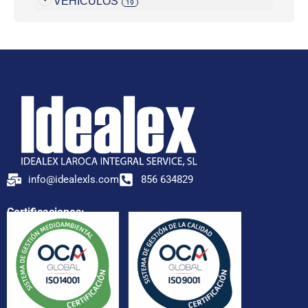
VEHICULOS
19
info@idealexls.com
856 634829
Certificaciones: