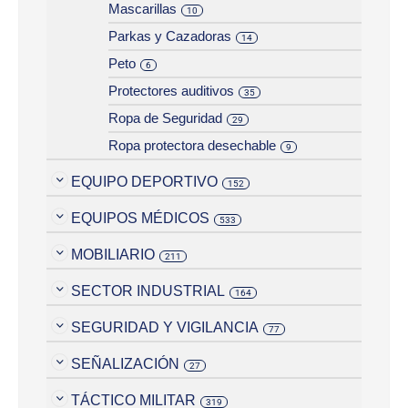
Mascarillas
10
Parkas y Cazadoras
14
Peto
6
Protectores auditivos
35
Ropa de Seguridad
29
Ropa protectora desechable
9
EQUIPO DEPORTIVO
152
EQUIPOS MÉDICOS
533
MOBILIARIO
211
SECTOR INDUSTRIAL
164
SEGURIDAD Y VIGILANCIA
77
SEÑALIZACIÓN
27
TÁCTICO MILITAR
319