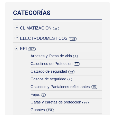
CATEGORÍAS
CLIMATIZACIÓN
28
ELECTRODOMESTICOS
108
EPI
366
Arneses y líneas de vida
9
Calcetines de Proteccion
10
Calzado de seguridad
40
Cascos de seguridad
9
Chalecos y Pantalones reflectantes
23
Fajas
3
Gafas y caretas de protección
30
Guantes
139