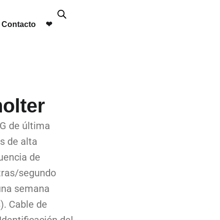
Contacto
❤︎
olter
G de última
s de alta
uencia de
tras/segundo
 una semana
). Cable de