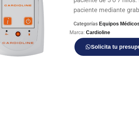
paciente de 5 o 7 hilos. 
paciente mediante grab
Categorías
Equipos Médico
Marca:
Cardioline
Solicita tu presu