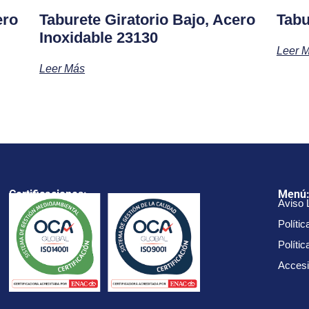
ero
Taburete Giratorio Bajo, Acero
Tabu
Inoxidable 23130
Leer 
Leer Más
Certificaciones:
Menú
Aviso 
Polític
Políti
Accesi