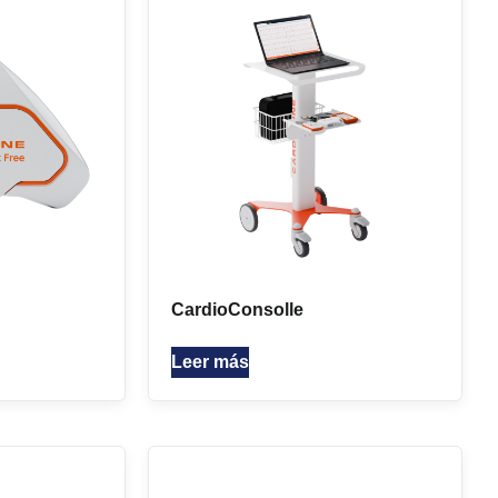
CardioConsolle
Leer más