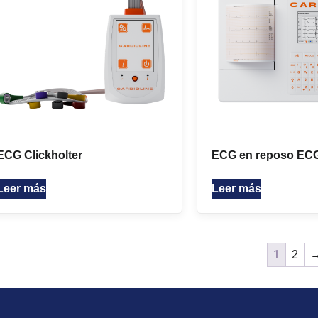
ECG Clickholter
ECG en reposo EC
Leer más
Leer más
1
2