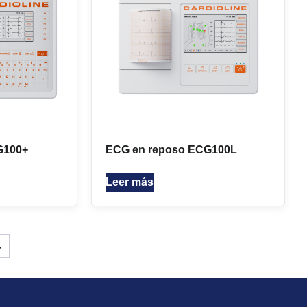
G100+
ECG en reposo ECG100L
Leer más
→