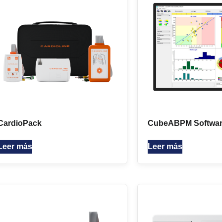
CardioPack
CubeABPM Softwa
Leer más
Leer más