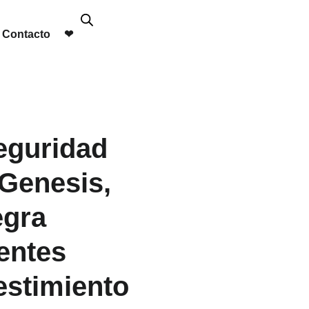
Contacto
❤︎
eguridad
Genesis,
egra
lentes
estimiento