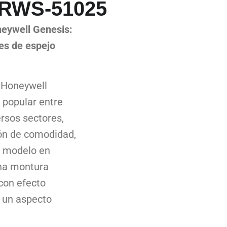
 RWS-51025
eywell Genesis:
es de espejo
 Honeywell
 popular entre
ersos sectores,
ón de comodidad,
te modelo en
una montura
con efecto
n un aspecto