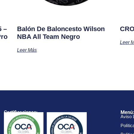
5 –
Balón De Baloncesto Wilson
CRO
Pro
NBA All Team Negro
Leer 
Leer Más
Certificaciones:
Menú
Aviso 
Polític