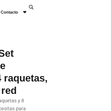
Contacto
❤︎
Set
de
4 raquetas,
 red
raquetas y 8
cesitas para