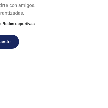
tirte con amigos.
arantizadas.
,
o
Redes deportivas
puesto