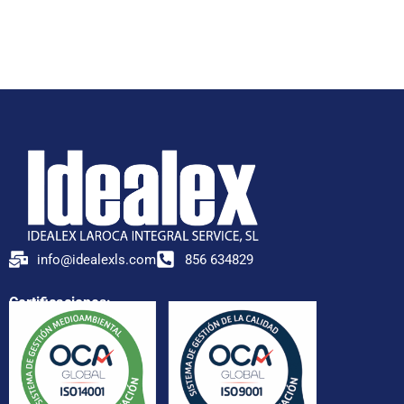
info@idealexls.com
856 634829
Certificaciones: