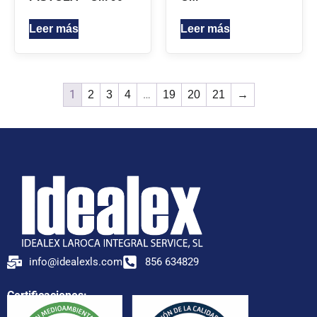
Leer más
Leer más
1
…
2
3
4
19
20
21
→
info@idealexls.com
856 634829
Certificaciones: