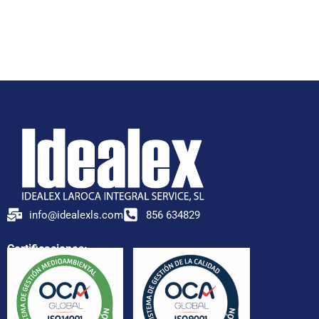
info@idealexls.com
856 634829
Certificaciones: